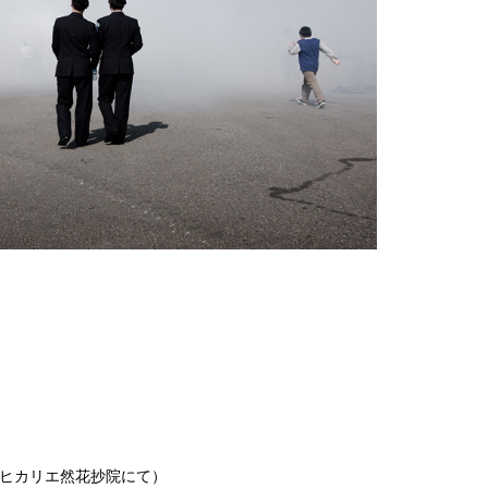
谷ヒカリエ然花抄院にて）