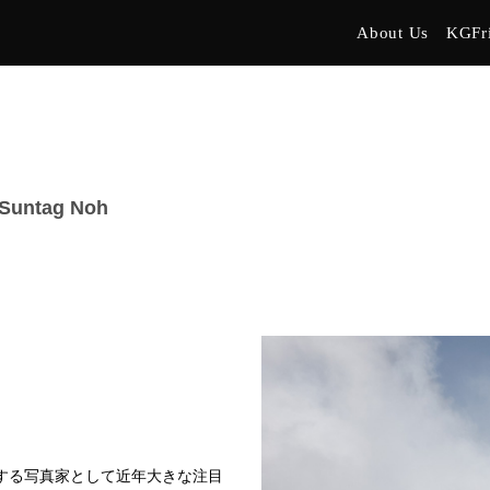
About Us
KGFr
ntag Noh
表する写真家として近年大きな注目