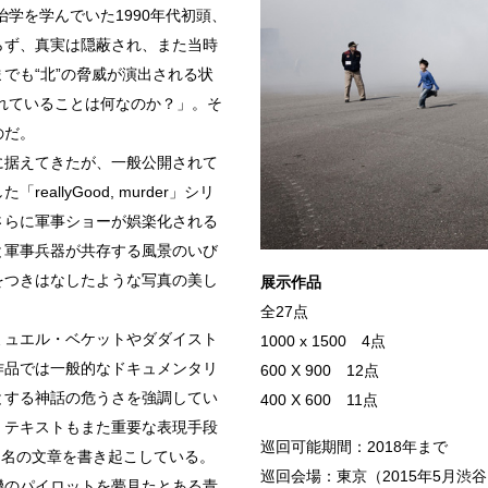
治学を学んでいた1990年代初頭、
らず、真実は隠蔽され、また当時
でも“北”の脅威が演出される状
れていることは何なのか？」。そ
のだ。
に据えてきたが、一般公開されて
llyGood, murder」シリ
さらに軍事ショーが娯楽化される
と軍事兵器が共存する風景のいび
をつきはなしたような写真の美し
展示作品
全27点
ミュエル・ベケットやダダイスト
1000 x 1500 4点
作品では一般的なドキュメンタリ
600 X 900 12点
とする神話の危うさを強調してい
400 X 600 11点
、テキストもまた重要な表現手段
巡回可能期間：2018年まで
いても同名の文章を書き起こしている。
巡回会場：東京（2015年5月渋
機のパイロットを夢見たとある青