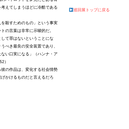
を考えてしまうほどに冷酷である
巡回展トップに戻る
は人を殺すためのもの」という事実
ントの言葉は非常に示唆的だ。
として罪はないということにな
りうべき最良の安全装置であり、
上ない口実になる」（ハンナ・ア
52）
る彼の作品は、変化する社会情勢
投げかけるものだと言えるだろ