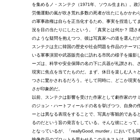
を集めるノ・スンテク（1971年、ソウル生まれ）。政
労働運動の嵐が吹き荒れ多数の死者が出たにもかかわ
の軍事政権は自らを正当化するため、事実を捏造してま
況を目の当たりにしたという。「真実とは何か？ 隠さ
のような疑問を抱えつつ、彼は写真家への道を選んだ
スンテクは主に韓国の歴史や社会問題を作品のテーマ
いる軍事演習や武器販売会に訪れる市民の様子を撮影した「rea
ーズは、科学や安全保障の名の下に兵器が礼讃され、
現実に焦点を当てたものだ。まず、休日を楽しむ人々
つさに驚かされるだろう。そして同時に、どこか現実
さが印象的だ。
以前、スンテクは影響を受けた作家として劇作家のサ
のジョン・ハートフィールドの名を挙げつつ、自身の
ーとは異なる表現をすることで、写真が客観的である
るのだという旨の発言をしている。そんな彼にとって
となっているが、「reallyGood, murder」にお
映像作品のプロットを思わせるこのテキストは、戦闘