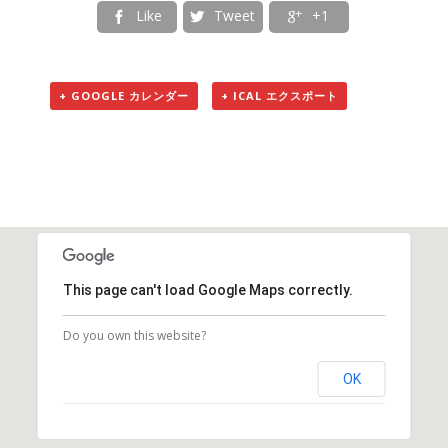
Like
Tweet
+1



+ GOOGLE カレンダー
+ ICAL エクスポート
This page can't load Google Maps correctly.
Do you own this website?
OK