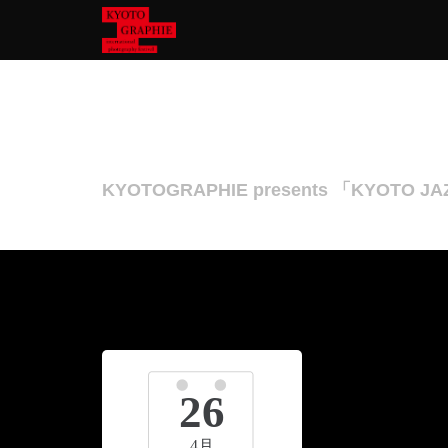
KYOTOGRAPHIE presents 「KYOTO JAZZ
26
4月