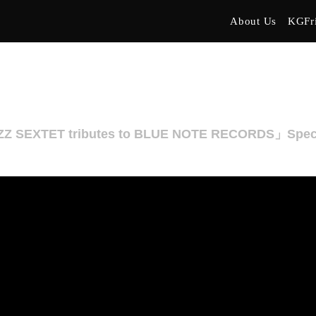
About Us
KGFr
 SEXTET tributes to BLUE NOTE RECORDS」Specia