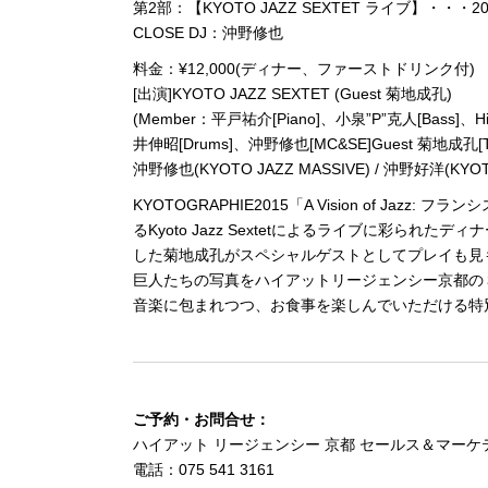
第2部：【KYOTO JAZZ SEXTET ライブ】・・・20
CLOSE DJ：沖野修也
料金：¥12,000(ディナー、ファーストドリンク付)
[出演]KYOTO JAZZ SEXTET (Guest 菊地成孔)
(Member：平戸祐介[Piano]、小泉”P”克人[Bass]、H
井伸昭[Drums]、沖野修也[MC&SE]Guest 菊地成孔[Ten
沖野修也(KYOTO JAZZ MASSIVE) / 沖野好洋(KYOTO
KYOTOGRAPHIE2015「A Vision of J
るKyoto Jazz Sextetによるライブに彩られたデ
した菊地成孔がスペシャルゲストとしてプレイも見
巨人たちの写真をハイアットリージェンシー京都の３
音楽に包まれつつ、お食事を楽しんでいただける特
ご予約・お問合せ：
ハイアット リージェンシー 京都 セールス＆マーケ
電話：075 541 3161