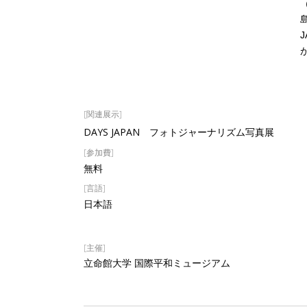
[関連展示]
DAYS JAPAN フォトジャーナリズム写真展
[参加費]
無料
[言語]
日本語
[主催]
立命館大学 国際平和ミュージアム