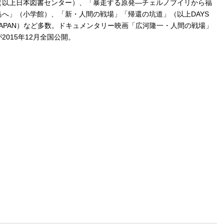
（以上日本図書センター）、「暴走する原発—チェルノブイリから福
島へ」（小学館）、「新・人間の戦場」「帰還の坑道」（以上DAYS
JAPAN）など多数。ドキュメンタリー映画「広河隆一・人間の戦場」
が2015年12月全国公開。