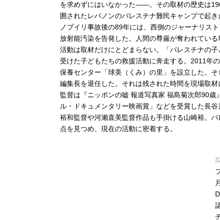
を求めずにはいなかった――。その取材の歴史は19
囲されたレバノンのパレスチナ難民キャンプで起き
ノブイリ事故後の89年には、西側のジャーナリス
放射能汚染を告発した。人間の尊厳が奪われている
活動は取材だけにとどまらない。「パレスチナの子
受けた子どもたちの救援活動に奔走する。2011年
保養センター「球美（くみ）の里」を設立した。そして2
編集長を退任した。それは残された時間を現場取材
監督は『ニッポンの嘘 報道写真家 福島菊次郎90
ル・ドキュメンタリー映画賞」などを受賞した長谷
裕和監督や河瀨直美監督作品も手掛ける山崎裕。パ
点を見つめ、現在の活動に密着する。