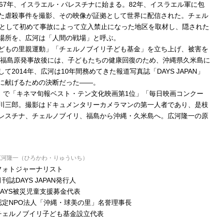
67年、イスラエル・パレスチナに始まる。82年、イスラエル軍に包
た虐殺事件を撮影、その映像が証拠として世界に配信された。チェル
トとして初めて事故によって立入禁止になった地区を取材し、隠された
場所を、広河は「人間の戦場」と呼ぶ。
どもの里親運動」「チェルノブイリ子ども基金」を立ち上げ、被害を
の福島原発事故後には、子どもたちの健康回復のため、沖縄県久米島に
014年、広河は10年間務めてきた報道写真誌「DAYS JAPAN」
に献げるための決断だった――。
歳』で「キネマ旬報ベスト・テン文化映画第1位」「毎日映画コンクー
川三郎。撮影はドキュメンタリーカメラマンの第一人者であり、是枝
レスチナ、チェルノブイリ、福島から沖縄・久米島へ。広河隆一の原
広河隆一（ひろかわ・りゅういち）
フォトジャーナリスト
月刊誌DAYS JAPAN発行人
DAYS被災児童支援募金代表
認定NPO法人「沖縄・球美の里」名誉理事長
チェルノブイリ子ども基金設立代表