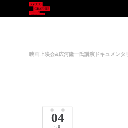
映画上映会&広河隆一氏講演ドキュメンタ
04
5月