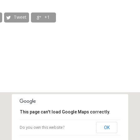
Tweet
+1


This page can't load Google Maps correctly.
Do you own this website?
OK