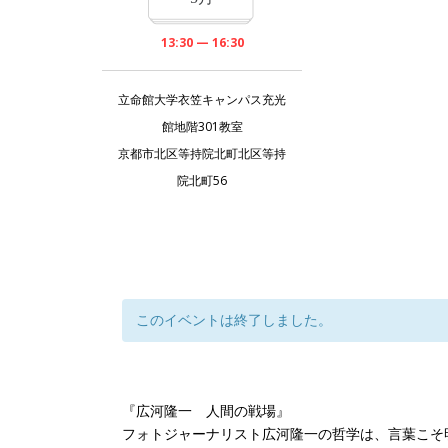
13:30 — 16:30
立命館大学衣笠キャンパス充光
館地階301教室
京都市北区等持院北町北区等持
院北町56
このイベントは終了しました。
『広河隆一 人間の戦場』
フォトジャーナリスト広河隆一の哲学は、言葉こそ