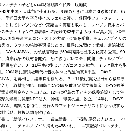
パレスチナの子どもの里親運動設立代表・現顧問
1943年中国・天津市に生まれる。３歳のときに日本に引き揚げる。67
年、早稲田大学を卒業後イスラエルに渡る。帰国後フォトジャーナリ
ストとしてレバノンなど中東諸国を何度も取材し、レバノン戦争とパ
レスチナ・キャンプ虐殺事件の記録で82年によみうり写真大賞、83年
にIOJ国際報道写真コンテストの大賞・金賞を受賞。チェルノブイリの
被災地、ウラルの核惨事現場などは、世界に先駆けて報道。講談社版
の「DAYS JAPAN」の核被害報告で89年講談社出版文化賞を受賞。90
年、湾岸戦争の取材を開始。その後もパレスチナ問題、チェルノブイ
リ問題を追い、9・11事件の後はアフガニスタン戦争、イラク戦争を取
材。2004年に講談社時代の昔の仲間と報道写真月刊誌「DAYS
JAPAN」を再刊し、編集長を務める。３・11後は震災翌日から福島県
に入り、取材を開始。同時にDAYS放射能測定器支援募金、DAYS被災
児童支援募金をたち上げる。12年に福島の子どもの保養施設として沖
縄県久米島に認定NPO法人「沖縄・球美の里」設立。14年に「DAYS
JAPAN」編集長を退任、発行人兼フォトジャーナリストになり現在も
取材活動、救援活動を続ける。
著書に「新版パレスチナ」（岩波新書）、「福島 原発と人びと」（小
学館）、「チェルノブイリ消えた458の村」「写真記録パレスチナ」