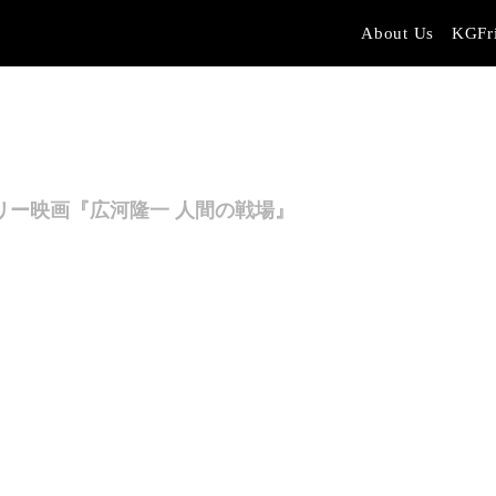
About Us
KGFr
リー映画『広河隆一 人間の戦場』