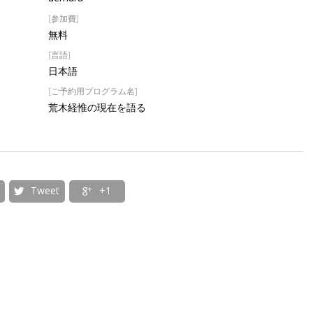
[参加費]
無料
[言語]
日本語
[ご予約用プログラム名]
荒木経惟の現在を語る
Tweet
+1

