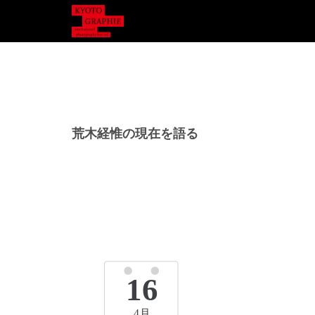
荒木経惟の現在を語る
16
4月