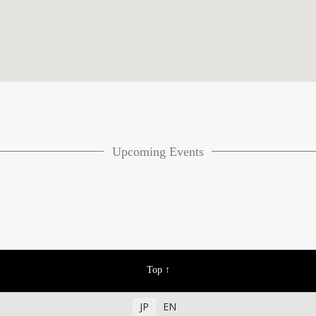
Upcoming Events
Top
↑
JP
EN