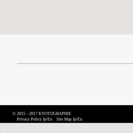
© 2015 - 2017 KYOTOGRAPHIE
Privacy Policy
Jp
/
En
Site Map
Jp
/
En