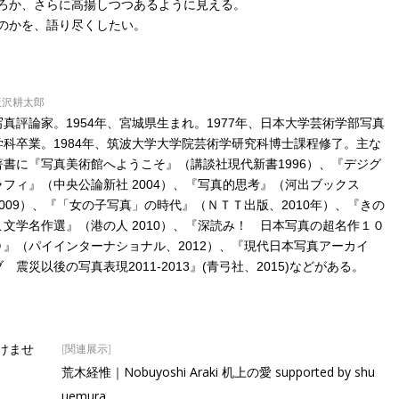
ろか、さらに高揚しつつあるように見える。
のかを、語り尽くしたい。
飯沢耕太郎
写真評論家。1954年、宮城県生まれ。1977年、日本大学芸術学部写真
学科卒業。1984年、筑波大学大学院芸術学研究科博士課程修了。主な
著書に『写真美術館へようこそ』（講談社現代新書1996）、『デジグ
ラフィ』（中央公論新社 2004）、『写真的思考』（河出ブックス
2009）、『「女の子写真」の時代』（ＮＴＴ出版、2010年）、『きの
こ文学名作選』（港の人 2010）、『深読み！ 日本写真の超名作１０
０』（パイインターナショナル、2012）、『現代日本写真アーカイ
ブ 震災以後の写真表現2011-2013』(青弓社、2015)などがある。
[関連展示]
けませ
荒木経惟｜Nobuyoshi Araki 机上の愛 supported by shu
uemura