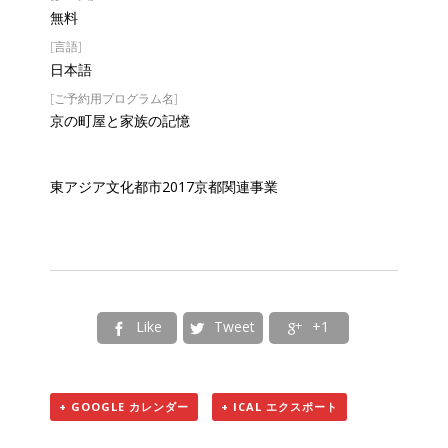
無料
[言語]
日本語
[ご予約用プログラム名]
京の町屋と家族の記憶
東アジア文化都市2017京都関連事業
Like
Tweet
+1



+ GOOGLE カレンダー
+ ICAL エクスポート