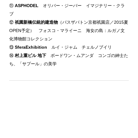
⑪
ASPHODEL
オリバー・ジーバー イマジナリー・クラ
ブ
⑫
祇園新橋伝統的建造物
（パスザバトン京都祇園店／2015夏
OPEN予定） フォスコ・マライーニ 海女の島：ルガノ文
化博物館コレクション
⑬
SferaExhibition
ルイ・ジャム チェルノブイリ
⑭
村上重ビル 地下
ボードワン・ムアンダ コンゴの紳士た
ち、「サプール」の美学