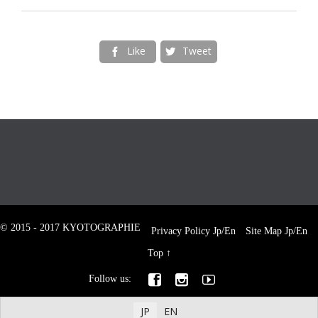
Like
Tweet


© 2015 - 2017 KYOTOGRAPHIE
Privacy Policy
Jp
/
En
Site Map
Jp
/
En
Top
↑



Follow us:
JP
EN