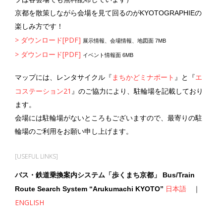
京都を散策しながら会場を見て回るのがKYOTOGRAPHIEの
楽しみ方です！
> ダウンロード[PDF]
展示情報、会場情報、地図面 7MB
> ダウンロード[PDF]
イベント情報面 6MB
まちかどミナポート
エ
マップには、レンタサイクル『
』と『
コステーション21
』のご協力により、駐輪場を記載しており
ます。
会場には駐輪場がないところもございますので、最寄りの駐
輪場のご利用をお願い申し上げます。
[USEFUL LINKS]
バス・鉄道乗換案内システム「歩くまち京都」 Bus/Train
日本語
Route Search System “Arukumachi KYOTO”
｜
ENGLISH