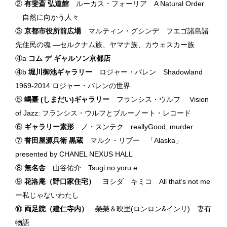
②
有斐斎 弘道館
ルーカス・フォーリア A Natural Order
―自然に向かう人々
③
京都市役所前広場
マルティン・グシンデ フエゴ諸島諸
先住民の魂 ―セルクナム族、ヤマナ族、カウェスカー族
④a
コム デ ギャルソン京都店
④b
堀川御池ギャラリー
ロジャー・バレン Shadowland
1969-2014 ロジャー・バレンの世界
⑤
嶋臺 (しまだい)ギャラリー
フランシス・ウルフ Vision
of Jazz: フランシス・ウルフとブルーノート・レコード
⑥
ギャラリー素形
ノ・スンテク reallyGood, murder
⑦
誉田屋源兵衛 黒蔵
マルク・リブー 「Alaska」
presented by CHANEL NEXUS HALL
⑧
無名舎
山谷佑介 Tsugi no yoru e
⑨
花洛庵（野口家住宅）
ヨシダ キミコ All that’s not me
ー私じゃないわたし
⑩
両足院（建仁寺内）
榮榮＆映里(ロンロン&インリ) 妻有
物語