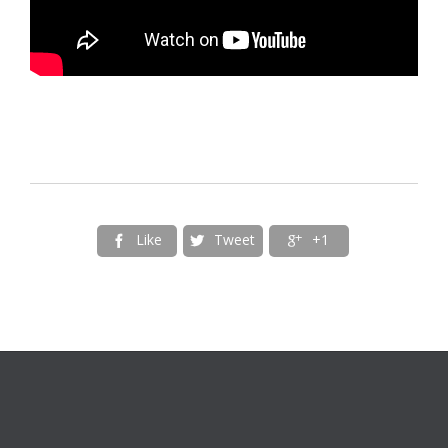
Like
Tweet
+1


