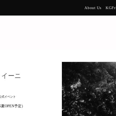
About Us
KGFr
マライーニ
公式イベント
夏OPEN予定）