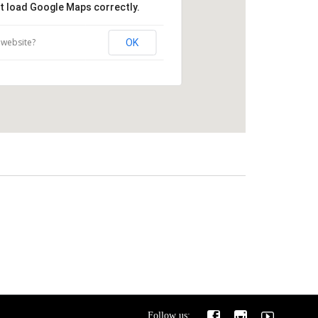
't load Google Maps correctly.
 website?
OK



Follow us: