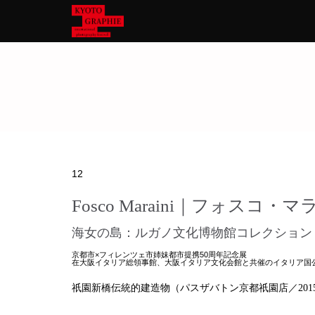
12
Fosco Maraini｜フォスコ・
海女の島：ルガノ文化博物館コレクション
京都市×フィレンツェ市姉妹都市提携50周年記念展
在大阪イタリア総領事館、大阪イタリア文化会館と共催のイタリア国
祇園新橋伝統的建造物（パスザバトン京都祇園店／2015