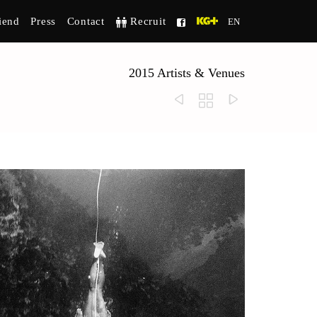
Skip
iend
Press
Contact
Recruit
EN


to
content
2015 Artists & Venues


