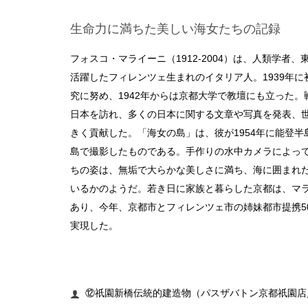
生命力に満ちた美しい海女たちの記録
フォスコ・マライーニ（1912-2004）は、人類学者
活躍したフィレンツェ生まれのイタリア人。1939年
究に努め、1942年からは京都大学で教壇にも立った
日本を訪れ、多くの日本に関する文章や写真を発表、
きく貢献した。「海女の島」は、彼が1954年に能登
島で撮影したものである。手作りの水中カメラによっ
ちの姿は、無垢で大らかな美しさに満ち、海に囲まれ
いるかのようだ。若き日に家族と暮らした京都は、マ
あり、今年、京都市とフィレンツェ市の姉妹都市提携5
実現した。
⑫祇園新橋伝統的建造物（パスザバトン京都祇園店／2
