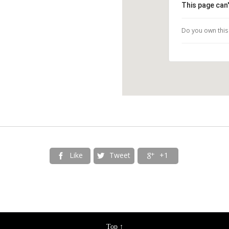
This page can
Do you own this
Like
Tweet
+1



Top
↑