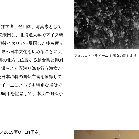
、東洋学者、登山家、写真家として
に初来日し、北海道大学でアイヌ研
。戦後イタリアへ帰国した後も度々
世界へ日本文化を広めることに大
フォスコ・マライーニ［ 海女の島］より、日本、1954
半島の北方に位置する舳倉島と御厨
て撮られた素潜り漁を行う海女た
た日本独特の自然主義を象徴して
ライーニにとっても特別な場所で
0周年を記念して、本展の開催が
015夏OPEN予定）