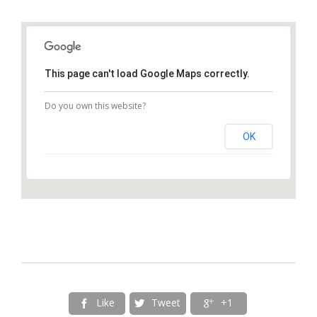
This page can't load Google Maps correctly.
Do you own this website?
OK
Like
Tweet
+1


