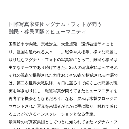
国際写真家集団マグナム・フォトが問う
難民・移民問題とヒューマニティ
国際紛争や内戦、宗教対立、大量虐殺、環境破壊等々によ
り、祖国を追われる人々……。戦争や人権等、様々な問題に
取り組むマグナム・フォトの写真家にとって、難民や移民は
主要なテーマであり続けてきた。25人の写真家によってそれ
ぞれの視点で撮影された力作およそ90点で構成される本展で
は、第二次世界大戦以降、今日に至るまで続くこの問題の現
実を浮き彫りにし、報道写真が問うてきたヒューマニティを
再考する機会ともなるだろう。なお、展示は木製ブロックに
マウントされた写真を来場者がじかに手に取り、触れて感じ
ることができるインスタレーションとなる予定。
最高峰の写真家集団としてつとに知られてきたマグナム・フ