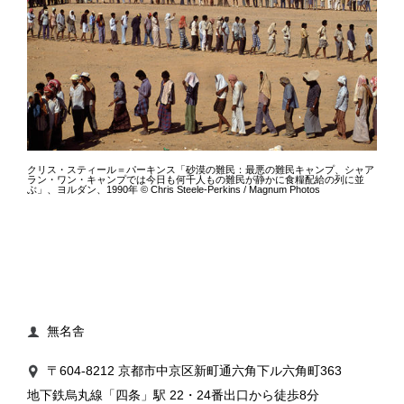
クリス・スティール＝パーキンス「砂漠の難民：最悪の難民キャンプ、シャア
ラン・ワン・キャンプでは今日も何千人もの難民が静かに食糧配給の列に並
ぶ」、ヨルダン、1990年 © Chris Steele-Perkins / Magnum Photos
無名舎

〒604-8212 京都市中京区新町通六角下ル六角町363

地下鉄烏丸線「四条」駅 22・24番出口から徒歩8分